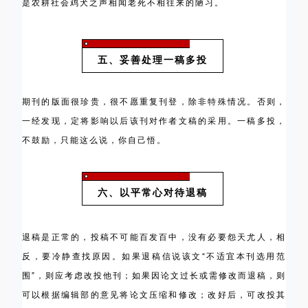
是农耕社会鸡犬之声相闻老死不相往来的陋习。
五、妥善处理一稿多投
期刊的版面很珍贵，很不愿重复刊登，除非特殊情况。否则，
一经发现，定将影响以后该刊对作者文稿的采用。一稿多投，
不鼓励，只能这么说，你自己悟。
六、以平常心对待退稿
退稿是正常的，投稿不可能百发百中，没有必要怨天尤人，相
反，要冷静查找原因。如果退稿信说该文“不适宜本刊选用范
围”，则应考虑改投他刊；如果因论文过长或需修改而退稿，则
可以根据编辑部的意见将论文压缩和修改；改好后，可改投其