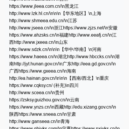
https://www.jleea.com.cn/\n黑龙江
http://www.lzk.hl.cn/\n\n\n【华东地区】\n上海
http://www.shmeea.edu.cn/\n江苏
http://www.jseea.cn/\n浙江https://www.zjzs.net/\n安徽
https://www.ahzsks.cn/\n福建http://www.eeafj.cn/\n江
西http://www.jxeea.cn/\n山东
http://www.sdzk.cn/\n\n\n【华中/华南】\n河南
https://www.haeea.cn/\n湖北http://www.hbccks.cn/\n湖
南http://jyt.hunan.gov.cn/\n广东http://eea.gd.gov.cn/\n
广西https://www.gxeea.cn/\n海南
http://ea.hainan.gov.cn/\n\n\n【西南/西北】\n重庆
https://www.cqksy.cn/ (补充)\n四川
http://www.sceea.cn/\n贵州
https://zsksy.guizhou.gov.cn/\n云南
https://www.ynzs.cn/\n西藏http://edu.xizang.gov.cn/\n
陕西https://www.sneea.cn/\n甘肃
http://www.ganseea.cn/\n青海
https://www.qhjyks.com/\n宁夏https://www.nxjyks.cn/\n