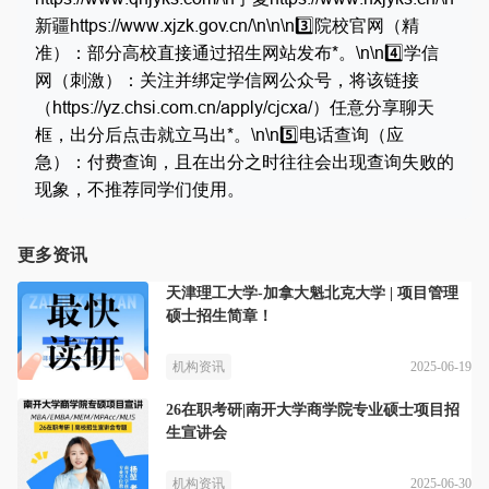
新疆https://www.xjzk.gov.cn/\n\n\n3️⃣院校官网（精
准）：部分高校直接通过招生网站发布*。\n\n4️⃣学信
网（刺激）：关注并绑定学信网公众号，将该链接
（https://yz.chsi.com.cn/apply/cjcxa/）任意分享聊天
框，出分后点击就立马出*。\n\n5️⃣电话查询（应
急）：付费查询，且在出分之时往往会出现查询失败的
现象，不推荐同学们使用。
更多资讯
天津理工大学-加拿大魁北克大学 | 项目管理
硕士招生简章！
2025-06-19
机构资讯
26在职考研|南开大学商学院专业硕士项目招
生宣讲会
2025-06-30
机构资讯