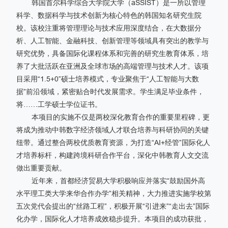
韩国首尔科学综合大学院大学（aSSIST）是一所以管理
科学、数据科学与技术创新为核心特色的韩国知名研究生院
校。该校注重将管理理论与技术应用深度结合，在大数据分
析、人工智能、金融科技、创新管理等领域具有突出的教学与
研究优势，具备国际化课程体系和完善的研究生教育体系，培
养了大批活跃在亚洲及全球市场的高端管理与技术人才。该项
目采用“1.5+0”硕士培养模式，专业聚焦于“人工智能与大数
据”前沿领域，紧密贴合时代发展需求。学生满足毕业条件，
将……工学硕士学位证书。
本项目的实施不仅是两校深化教育合作的重要里程碑，更
将成为推动中韩数字经济领域人才联合培养与科研协同的关键
纽带。通过整合两校优质教育资源，为打造“AI+经管”国际化人
才培养标杆，构建跨境科研合作平台，深化中韩教育人文交流
做出重要贡献。
近年来，首都经济贸易大学积极响应并落实“鼓励国外高
水平理工类大学来华合作办学”相关精神，
大力推进实施学校第
五次党代会提出的“丝路工程”
，积极开展“引进来”“走出去”国际
化办学，国际化人才培养成效稳步提升。本项目的成功获批，