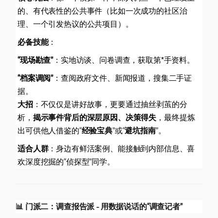
的、有代表性的公共事件（比如一次成功的社区治
理、一个引发热议的公共项目）。
必备技能
：
“现场勘查”
：实地访谈、问卷调查，获取第*手资料。
“档案调阅”
：查阅政府文件、新闻报道，搜集二手证
据。
大招
：不仅仅是讲好故事，更要通过抽丝剥茧的分
析，
揭示事件背后的深层原因、决策得失
，最终提炼
出可供他人借鉴的“
经验宝典
”或“
避坑指南
”。
适合人群
：身边有鲜活案例、能接触到内部信息、喜
欢深度挖掘的“侦探型”同学。
📊 门派二：调查报告派 - 用数据说话的“调查记者”