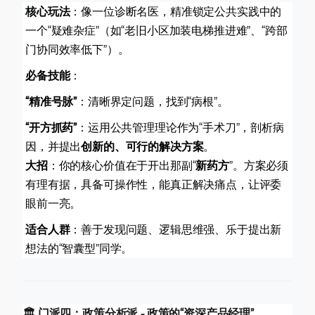
核心玩法
：像一位诊断名医，精准锁定公共实践中的
一个“疑难杂症”（如“老旧小区加装电梯推进难”、“跨部
门协同效率低下”）。
必备技能
：
“精准号脉”
：清晰界定问题，找到“病根”。
“开方抓药”
：运用公共管理理论作为“手术刀”，剖析病
因，并提出
创新的、可行的解决方案
。
大招
：你的核心价值在于开出那副“
新药方
”。方案必须
有理有据，具备可操作性，能真正解决痛点，让评委
眼前一亮。
适合人群
：善于发现问题、逻辑思维强、乐于提出新
想法的“智囊型”同学。
🏛️ 门派四：政策分析派 - 政策的“资深产品经理”