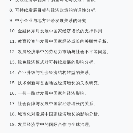
8. 可持续发展目标与经济政策的协调性分析,
9. 中小企业与地方经济发展关系的研究,
10. 金融体系对发展中国家经济增长的支持作用,
11. 教育投资与发展中国家经济成长的关联性分析,
12. 发展经济学中的劳动力市场与社会不平等问题,
13. 绿色经济模式对可持续发展的影响分析,
14. 产业升级与社会经济结构转型的关系,
15. 技术创新与贫困地区经济增长的关系研究,
16. 一带一路对发展中国家的经济影响,
17. 社会保障与发展中国家经济增长的关系,
18. 城市化对发展中国家经济增长的影响分析,
19. 发展经济学中的国际合作与全球治理,