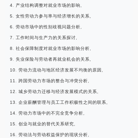
4. 产业结构调整对就业市场的影响,
5. 女性劳动力参与率与经济增长的关系,
6. 劳动市场中的性别歧视问题分析,
7. 工作时间与生产力的关系探讨,
8. 社会保障制度对就业市场的影响分析,
9. 失业保险与劳动者再就业机会的关系,
10. 劳动力流动与地区经济发展不均衡的原因,
11. 跨国劳动力市场的整合与冲突分析,
12. 城乡劳动力迁移与经济发展模式的关系,
13. 企业薪酬管理与员工工作积极性之间的联系,
14. 劳动力市场中的不完全竞争分析,
15. 创业与就业的替代关系研究,
16. 劳动法与劳动权益保护的现状分析,