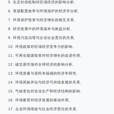
5. 生态补偿机制对区域经济的影响分析,
6. 资源配置效率与环境保护的经济学分析,
7. 环境保护投资与经济增长的相互关系,
8. 经济发展中的环境成本与效益分析,
9. 环境污染治理与企业社会责任的关系,
10. 环境政策对区域经济竞争力的影响,
11. 可再生能源投资对经济增长的促进作用,
12. 碳交易市场对全球经济的影响分析,
13. 环境质量与居民幸福感的经济学研究,
14. 环境风险评估与经济可持续发展的关系,
15. 气候变化对农业生产和经济结构的影响,
16. 环境教育对经济发展的推动作用,
17. 企业环境绩效与社会经济责任的关系,