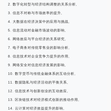
2. 数字化转型与经济结构调整的关系分析,
3. 信息不对称与市场效率的提升,
4. 大数据在经济决策中的应用与挑战,
5. 信息流动对金融市场波动的影响,
6. 网络效应与平台经济的关系研究,
7. 电子商务对传统零售业的影响分析,
8. 信息技术对企业竞争力提升的作用,
9. 网络安全对信息经济发展的影响,
10. 数字货币与传统金融体系的互动分析,
11. 数据隐私与经济活动的平衡关系,
12. 信息技术与创新创业的互动效应,
13. 区块链技术对经济模式创新的推动作用,
14. 云计算对经济效益提升的影响,