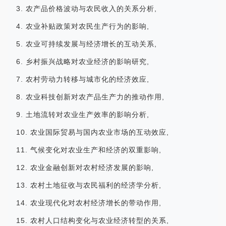
3. 农产品价格波动与农民收入的关系分析,
4. 农业补贴政策对农民生产行为的影响,
5. 农业可持续发展与经济增长的互动关系,
6. 乡村振兴战略对农业经济的影响研究,
7. 农村劳动力转移与城市化的经济效应,
8. 农业科技创新对农产品生产力的推动作用,
9. 土地流转对农业生产效率的影响分析,
10. 农业国际贸易与国内农业市场的互动效应,
11. 气候变化对农业生产和经济的双重影响,
12. 农业金融创新对农村经济发展的影响,
13. 农村土地征收与农民福利的经济学分析,
14. 农业现代化对农村经济增长的带动作用,
15. 农村人口结构变化与农业经济转型的关系,