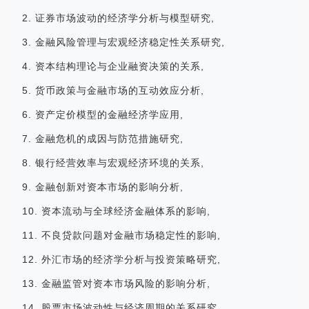
2. 证券市场波动的经济学分析与模型研究,
3. 金融风险管理与宏观经济稳定性关系研究,
4. 资本结构理论与企业融资决策的关系,
5. 货币政策与金融市场的互动效应分析,
6. 资产定价模型的金融经济学应用,
7. 金融危机的成因与防范措施研究,
8. 银行经营效率与宏观经济环境的关系,
9. 金融创新对资本市场的影响分析,
10. 资本流动与全球经济金融体系的影响,
11. 不良贷款问题对金融市场稳定性的影响,
12. 外汇市场的经济学分析与投资策略研究,
13. 金融监管对资本市场风险的影响分析,
14. 股票市场波动性与经济周期的关系研究,