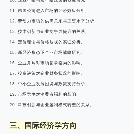
10. 企业垄断与反垄断政策的效应研究,
11. 跨国公司进入市场的经济效应分析,
12. 劳动力市场的供需关系与工资水平分析,
13. 技术创新与企业竞争力提升的关系,
14. 定价理论与价格歧视的实证分析,
15. 新经济形态下企业市场战略研究,
16. 企业并购对市场竞争格局的影响,
17. 投资决策对企业财务状况的影响,
18. 中小企业发展困境与政策支持分析,
19. 市场竞争对消费者福利的影响,
20. 科技创新与企业盈利模式转型的关系,
三、国际经济学方向