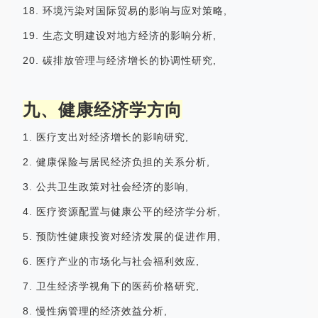
18. 环境污染对国际贸易的影响与应对策略,
19. 生态文明建设对地方经济的影响分析,
20. 碳排放管理与经济增长的协调性研究,
九、健康经济学方向
1. 医疗支出对经济增长的影响研究,
2. 健康保险与居民经济负担的关系分析,
3. 公共卫生政策对社会经济的影响,
4. 医疗资源配置与健康公平的经济学分析,
5. 预防性健康投资对经济发展的促进作用,
6. 医疗产业的市场化与社会福利效应,
7. 卫生经济学视角下的医药价格研究,
8. 慢性病管理的经济效益分析,