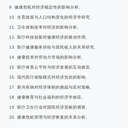
9. 健康危机对经济稳定性的影响分析,
10. 生育政策与人口结构变化的经济学研究,
11. 卫生体制改革对经济的影响分析,
12. 医疗科技创新对健康经济的推动作用,
13. 医疗健康服务供给与居民收入的关系研究,
14. 健康投资对劳动力市场的影响分析,
15. 医疗体系公平性与经济发展的互动效应,
16. 现代医疗保险模式对经济负担的影响,
17. 新兴疾病对经济体制的挑战与应对策略,
18. 健康教育与社会福利的经济学效应,
19. 医疗卫生行业对国民经济贡献的测算,
20. 健康危机管理与经济恢复的关系分析,