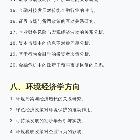
15. 金融科技发展对传统金融行业的冲击,
16. 证券市场与货币政策的互动关系研究,
17. 企业财务风险与宏观经济波动的关系分析,
18. 资本市场中的信息不对称问题分析,
19. 基于行为金融学的投资者决策分析,
20. 金融危机中的政府干预与市场恢复的关系,
八、环境经济学方向
1. 环境污染与经济增长的关系研究,
2. 绿色经济政策对环境保护的推动作用,
3. 可持续发展的经济学分析与实践,
4. 环境税收政策对企业行为的影响,