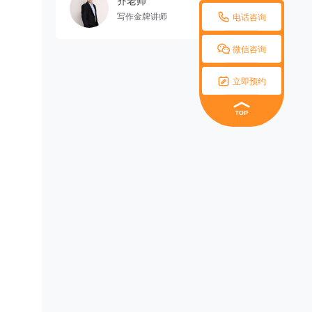
齐老师

写作金牌讲师
电话咨询

微信咨询

立即预约