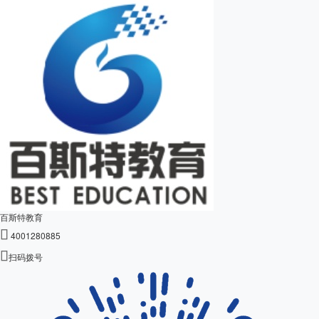
百斯特教育

4001280885

扫码拨号