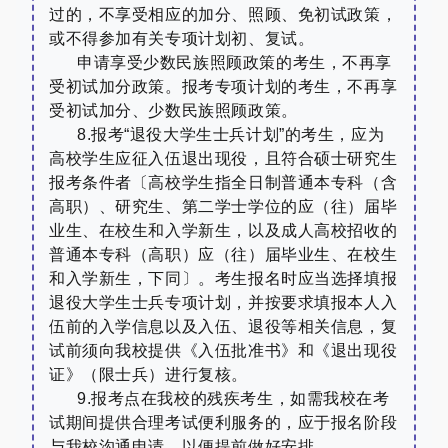
过的，不享受相应的加分、照顾、免初试政策，
或不得参加有关专项计划初、复试。
申请享受少数民族照顾政策的考生，不再享
受初试加分政策。报考专项计划的考生，不再享
受初试加分、少数民族照顾政策。
8.
报考
“
退役大学生士兵计划
”
的考生，应为
高校学生应征入伍退出现役，且符合硕士研究生
报考条件者〔高校学生指全日制普通本专科（含
高职）、研究生、第二学士学位的应（往）届毕
业生、在校生和入学新生，以及成人高校招收的
普通本专科（高职）应（往）届毕业生、在校生
和入学新生，下同〕。考生报名时应当选择填报
退役大学生士兵专项计划，并按要求填报本人入
伍前的入学信息以及入伍、退役等相关信息，复
试前须向我校提供《入伍批准书》和《退出现役
证》（限士兵）进行复核。
9.
报考点在我校的残疾考生，如需我校在考
试期间提供合理考试便利服务的，应于报名阶段
与我校沟通申请，以便提前做好安排。