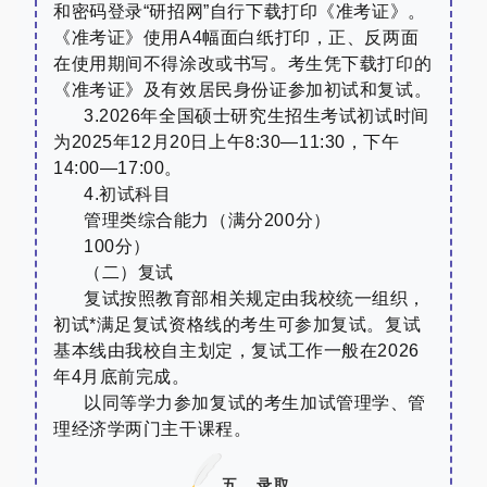
和密码登录
“
研招网
”
自行下载打印《准考证》。
《准考证》使用
A4
幅面白纸打印，正、反两面
在使用期间不得涂改或书写。考生凭下载打印的
《准考证》及有效居民身份证参加初试和复试。
3.2026
年全国硕士研究生招生考试初试时间
为
2025
年
12
月
20
日上午
8:30—11:30
，下午
14:00—17:00
。
4.
初试科目
管理类综合能力（满分
200
分）
100
分）
（二）复试
复试按照教育部相关规定由我校统一组织，
初试*满足复试资格线的考生可参加复试。复试
基本线由我校自主划定，复试工作一般在
2026
年
4
月底前完成。
以同等学力参加复试的考生加试管理学、管
理经济学两门主干课程。
五、录取