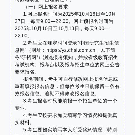
（一）网上报名要求
1.
网上报名时间为
2025
年
10
月
16
日至
10
月
27
日，每天
9:00—22:00
。网上预报名时间为
2025
年
10
月
10
日至
10
月
13
日，每天
9:00—
22:00
。
2.
考生应在规定时间登录
“
中国研究生招生信
息网
”
（网址：
https://yz.chsi.com.cn
，以下简
称
“
研招网
”
）
浏览报考须知，并
按省级教育招生
考试机构、报考点以及报考招生单位的网上公告
要求报名。
报名期间，考生可自行修改网上报名信息或
重新填报报名信息，但每位考生只能保留一条有
效报名信息。逾期不得修改报名信息。
3.
考生报名时只能填报一个招生单位的一个
专业。
4.
考生应按要求如实填写学习情况和提供真
实材料。
5.
考生要如实填写本人所受奖惩情况，特别