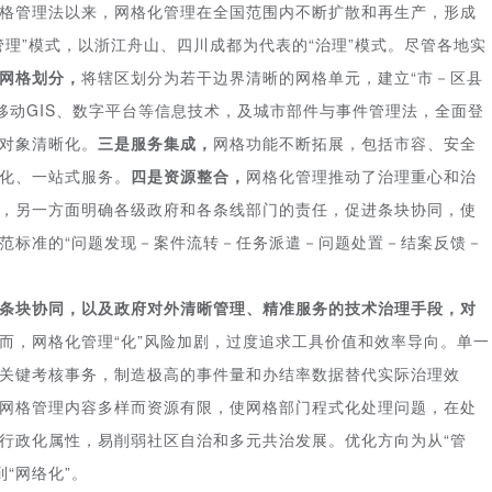
格管理法以来，网格化管理在全国范围内不断扩散和再生产，形成
理”模式，以浙江舟山、四川成都为代表的“治理”模式。尽管各地实
网格划分，
将辖区划分为若干边界清晰的网格单元，建立“市－区县
移动GIS、数字平台等信息技术，及城市部件与事件管理法，全面登
对象清晰化。
三是服务集成，
网格功能不断拓展，包括市容、安全
化、一站式服务。
四是资源整合，
网格化管理推动了治理重心和治
，另一方面明确各级政府和各条线部门的责任，促进条块协同，使
范标准的“问题发现－案件流转－任务派遣－问题处置－结案反馈－
。
条块协同，以及政府对外清晰管理、精准服务的技术治理手段，对
而，网格化管理“化”风险加剧，过度追求工具价值和效率导向。单一
关键考核事务，制造极高的事件量和办结率数据替代实际治理效
网格管理内容多样而资源有限，使网格部门程式化处理问题，在处
行政化属性，易削弱社区自治和多元共治发展。优化方向为从“管
到“网络化”。