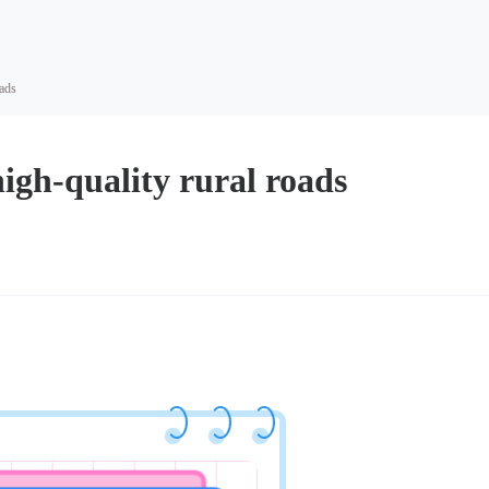
ads
uality rural roads