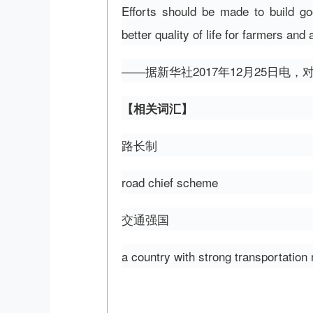
Efforts should be made to build g
better quality of life for farmers and
——据新华社2017年12月25日电
【相关词汇】
路长制
road chief scheme
交通强国
a country with strong transportation