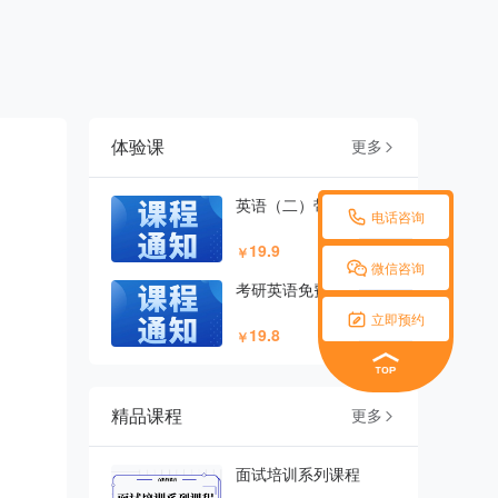
体验课
更多

英语（二）带练课程

电话咨询
19.9
￥

微信咨询
考研英语免费试听课

立即预约
19.8
￥
精品课程
更多

面试培训系列课程