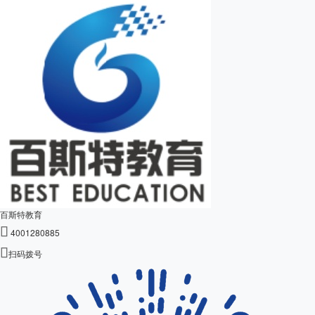
百斯特教育

4001280885

扫码拨号