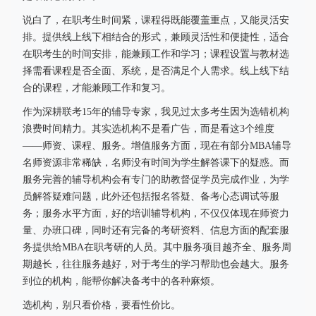
说白了，在职考生时间紧，课程得既能覆盖重点，又能灵活安
排。提供线上线下相结合的形式，兼顾灵活性和便捷性，适合
在职考生的时间安排，能兼顾工作和学习；课程设置与教材选
择需看课程是否全面、系统，是否满足个人需求。线上线下结
合的课程，才能兼顾工作和复习。
作为深耕联考15年的辅导专家，我见过太多考生因为选错机构
浪费时间精力。其实选机构不是看广告，而是看这3个维度
——师资、课程、服务。增值服务方面，现在有部分MBA辅导
名师资源非常稀缺，名师没有时间为学生解答课下的疑惑。而
服务完善的辅导机构会有专门的助教督促学员完成作业，为学
员解答疑难问题，此外还包括报名答疑、备考心态调试等服
务；服务水平方面，好的培训辅导机构，不仅仅体现在师资力
量、办班口碑，同时还有完备的考研资料、信息方面的配套服
务提供给MBA在职考研的人员。其中服务项目越齐全、服务周
期越长，往往服务越好，对于考生的学习帮助也会越大。服务
到位的机构，能帮你解决备考中的各种麻烦。
选机构，别只看价格，要看性价比。