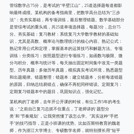
管综数学占75分，是考试的“半壁江山”，25道选择题每道都影
响最终成绩。某机构的备考指南里，把数学高分总结为“三步
法”：先夯实基础，再专项训练，最后整理错题。数学基础部分
是管综考试的重头戏，共25道单项选择题，每题3分，总分75
分。夯实基础：复习教材：系统复习大学数学教材的基础知
识，尤其是高数、概率论与数理统计的核心内容。熟记公式：
熟记常用公式和定理，掌握基本的运算技巧和解题方法。专项
训练：分类练习：按照题型进行专项练习，如函数与极限、微
分与积分、概率与统计等，每天抽出固定时间集中攻克一类题
型。历年真题：多做历年真题，模拟真实考试环境，熟悉题型
和出题规律。错题整理：错题本：建立错题本，分析每道错题
的原因，归纳总结易错点，确保不再犯同样错误。定期复习：
定期复习错题本中的题目，巩固知识点，强化记忆。
某机构的丁老师，去年开公开课的时候，有位工作5年的考生
说：“之前自己复习总抓不住重点，丁老师讲的‘题型分
类’和‘节奏规划’，让我突然懂了该怎么学。”其实这种“手把
手”的技巧指导，正是小班课的优势。比如百斯特教育的魏老
师，作为浙江大学博士、专硕数学名师，就特别擅长用“短平