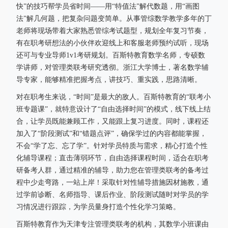
快”的技巧帮学员省时间——用“特值法”解代数题，用“画图
法”解几何题，把复杂问题变简单。从事管综数学教学多年的丁
老师将现场带着大家熟悉管综考试题型，规划全年复习节奏，
有在职考研想法的小伙伴欢迎线上和客服老师预约试听，现场
还可与专业导师1v1考研规划。百斯特教育数学名师，专硕数
学讲师，对管理类联考研究透彻。浙江大学博士，著名数学辅
导专家，能够精准把握考点，讲技巧、重实践，思路清晰。
对在职考生来说，“时间”是最大的敌人。百斯特教育的“联考小
班专题课”，就特意设计了“自由选择时间”的模式，线下线上结
合，让学员既能兼顾工作，又能跟上复习进度。同时，课程还
加入了“阶段测试”和“错题点评”，确保学过的内容都能掌握，
不会“学了忘、忘了学”。针对学员特质与需求，精心打造个性
化辅导课程；直击薄弱环节，自由选择课程时间，适合在职考
研备考人群，通过精准的辅导，助力您在管理类联考的备考过
程中少走弯路，一站上岸！采取针对性辅导措施因材施教，通
过学前诊断、名师指导、课后作业、阶段测试随时对学员的学
习情况进行跟踪，为学员量身打造个性化学习策略。
百斯特教育作为天津专注管理类联考的机构，其数学小班课由