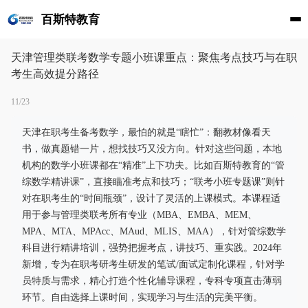
百斯特教育
天津管理类联考数学专题小班课重点：聚焦考点技巧与在职
考生高效提分路径
11/23
天津在职考生备考数学，最怕的就是“瞎忙”：翻教材像看天
书，做真题错一片，想找技巧又没方向。针对这些问题，本地
机构的数学小班课都在“精准”上下功夫。比如百斯特教育的“管
综数学精讲课”，直接瞄准考点和技巧；“联考小班专题课”则针
对在职考生的“时间瓶颈”，设计了灵活的上课模式。本课程适
用于参与管理类联考所有专业（MBA、EMBA、MEM、
MPA、MTA、MPAcc、MAud、MLIS、MAA），针对管综数学
科目进行精讲培训，强势把握考点，讲技巧、重实践。2024年
新增，专为在职考研考生研发的笔试/面试定制化课程，针对学
员特质与需求，精心打造个性化辅导课程，专科专项直击薄弱
环节。自由选择上课时间，实现学习与生活的完美平衡。