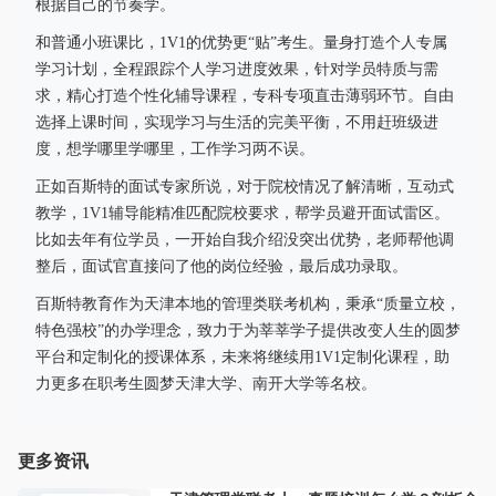
根据自己的节奏学。
和普通小班课比，1V1的优势更“贴”考生。量身打造个人专属
学习计划，全程跟踪个人学习进度效果，针对学员特质与需
求，精心打造个性化辅导课程，专科专项直击薄弱环节。自由
选择上课时间，实现学习与生活的完美平衡，不用赶班级进
度，想学哪里学哪里，工作学习两不误。
正如百斯特的面试专家所说，对于院校情况了解清晰，互动式
教学，1V1辅导能精准匹配院校要求，帮学员避开面试雷区。
比如去年有位学员，一开始自我介绍没突出优势，老师帮他调
整后，面试官直接问了他的岗位经验，最后成功录取。
百斯特教育作为天津本地的管理类联考机构，秉承“质量立校，
特色强校”的办学理念，致力于为莘莘学子提供改变人生的圆梦
平台和定制化的授课体系，未来将继续用1V1定制化课程，助
力更多在职考生圆梦天津大学、南开大学等名校。
更多资讯