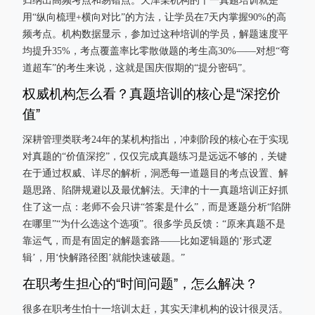
归纳出高频考点和易错点。天津某机构的十一真题培训就是
用“纵向梳理+横向对比”的方法，让学员在7天内掌握90%的高
频考点。机构数据显示，参加过这种培训的学员，解题速度平
均提升35%，考点覆盖率比零散做题的考生高30%——对想“弯
道超车”的考生来说，这就是国庆假期的“提分密码”。
权威机构怎么看？真题培训的核心是“深挖价
值”
深耕管理类联考24年的某机构指出，冲刺阶段的核心在于实现
对真题的“价值深挖”，仅仅完成真题练习是远远不够的，关键
在于通过权威、详尽的解析，洞悉每一道题目的考点设置、解
题思路、陷阱规避以及最优解法。天津的十一真题培训正好抓
住了这一点：老师不会只讲“答案是什么”，而是逐题分析“陷阱
在哪里”“为什么选这个选项”。很多学员反馈：“原来真题不是
靠运气，而是有固定的解题套路——比如逻辑题的‘形式逻
辑’，用‘快解路径图’就能快速破题。”
在职考生担心的“时间问题”，怎么解决？
很多在职考生怕十一培训太赶，其实天津机构的设计很灵活。