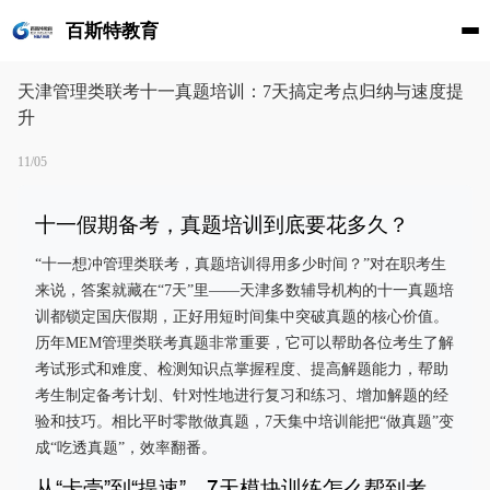
百斯特教育
天津管理类联考十一真题培训：7天搞定考点归纳与速度提
升
11/05
十一假期备考，真题培训到底要花多久？
“十一想冲管理类联考，真题培训得用多少时间？”对在职考生
来说，答案就藏在“7天”里——天津多数辅导机构的十一真题培
训都锁定国庆假期，正好用短时间集中突破真题的核心价值。
历年MEM管理类联考真题非常重要，它可以帮助各位考生了解
考试形式和难度、检测知识点掌握程度、提高解题能力，帮助
考生制定备考计划、针对性地进行复习和练习、增加解题的经
验和技巧。相比平时零散做真题，7天集中培训能把“做真题”变
成“吃透真题”，效率翻番。
从“卡壳”到“提速”，7天模块训练怎么帮到考