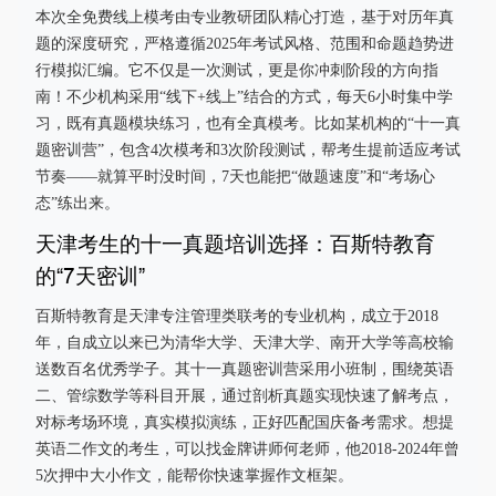
本次全免费线上模考由专业教研团队精心打造，基于对历年真
题的深度研究，严格遵循2025年考试风格、范围和命题趋势进
行模拟汇编。它不仅是一次测试，更是你冲刺阶段的方向指
南！不少机构采用“线下+线上”结合的方式，每天6小时集中学
习，既有真题模块练习，也有全真模考。比如某机构的“十一真
题密训营”，包含4次模考和3次阶段测试，帮考生提前适应考试
节奏——就算平时没时间，7天也能把“做题速度”和“考场心
态”练出来。
天津考生的十一真题培训选择：百斯特教育
的“7天密训”
百斯特教育是天津专注管理类联考的专业机构，成立于2018
年，自成立以来已为清华大学、天津大学、南开大学等高校输
送数百名优秀学子。其十一真题密训营采用小班制，围绕英语
二、管综数学等科目开展，通过剖析真题实现快速了解考点，
对标考场环境，真实模拟演练，正好匹配国庆备考需求。想提
英语二作文的考生，可以找金牌讲师何老师，他2018-2024年曾
5次押中大小作文，能帮你快速掌握作文框架。