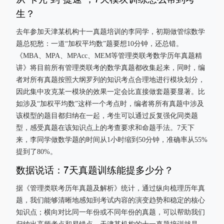
生？
去年参加天津某机构十一真题培训的李同学，初期做管综数学
题总犯愁：一道“加权平均数”题要想10分钟，还总错。
《MBA、MPA、MPAcc、MEM等管理类联考数学历年真题精
讲》将目前所有管理类联考的数学真题都收集起来，同时，编
者对所有真题按照大纲罗列的知识考点合理地进行模块划分，
因此集中攻克某一模块的效果一定会比直接做套题要显著。比
如涉及“加权平均数”这样一个考点时，编者将所有真题中涉及
该模型的题目都归纳在一起，考生可以通过反复强化同类题
型，感受真题在该知识点上的考查要求和命题手法。7天下
来，李同学做数学题的时间从1小时缩到50分钟，准确率从55%
提到了80%。
数据说话：7天真题训练能提多少分？
据《管理类联考历年真题及解析》统计，通过纵向梳理历年真
题，我们能够清晰地感知到考试内容的演变趋势和稳定的核心
知识点；横向对比同一年份或不同年份的真题，可以帮助我们